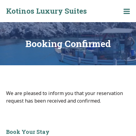
Skip
Kotinos Luxury Suites
to
Kotinos
content
Luxury
Suites
at
Molos,
Booking Confirmed
Skyros
We are pleased to inform you that your reservation
request has been received and confirmed.
Book Your Stay