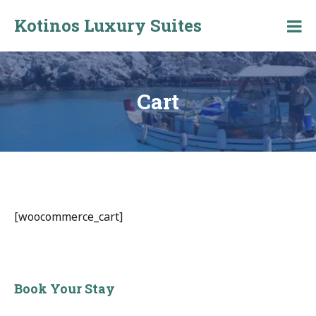
Skip
Kotinos Luxury Suites
to
Kotinos
content
Luxury
Suites
at
Molos,
Cart
Skyros
[woocommerce_cart]
Book Your Stay