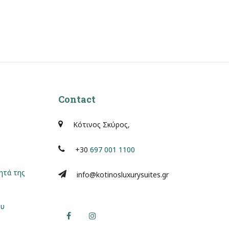
Contact
Κότινος Σκύρος,
+30
697 001 1100
ητά της
info@kotinosluxurysuites.gr
ου
Facebook
Instagram