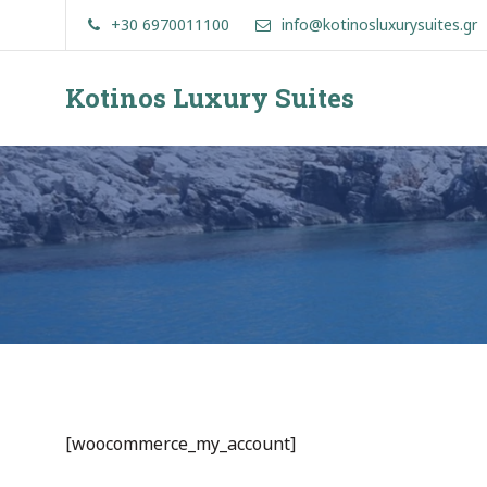
Skip
+30 6970011100
info@kotinosluxurysuites.gr
to
content
Kotinos Luxury Suites
Kotinos
Luxury
Suites
at
Molos,
Skyros
[woocommerce_my_account]