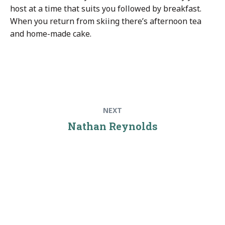
host at a time that suits you followed by breakfast.
When you return from skiing there’s afternoon tea
and home-made cake.
Πλοήγηση
Next
NEXT
άρθρων
post:
Nathan Reynolds