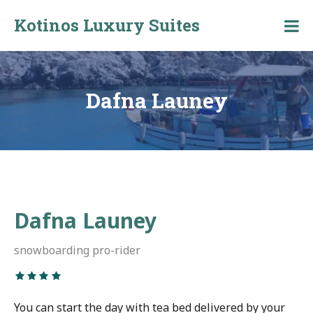
Skip
Kotinos Luxury Suites
to
Kotinos
content
Luxury
Suites
at
Molos,
Dafna Launey
Skyros
Dafna Launey
snowboarding pro-rider
You can start the day with tea bed delivered by your