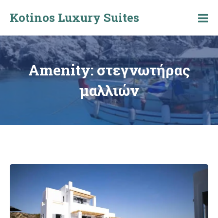
Skip
Kotinos Luxury Suites
to
Kotinos
content
Luxury
Suites
at
Molos,
Amenity:
στεγνωτήρας
Skyros
μαλλιών