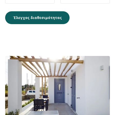
Πλοήγηση
Previous
άρθρων
post: