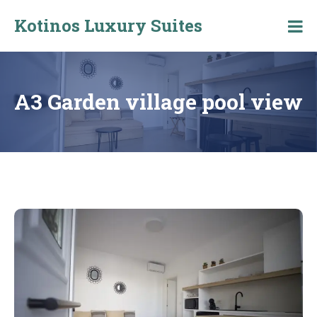
Skip
Kotinos Luxury Suites
to
Kotinos
content
Luxury
Suites
at
Molos,
A3 Garden village pool view
Skyros