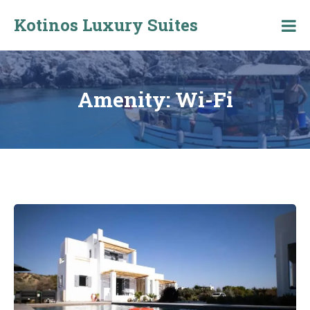
Skip
Kotinos Luxury Suites
to
Kotinos
content
Luxury
Suites
at
Molos,
Amenity:
Wi-Fi
Skyros