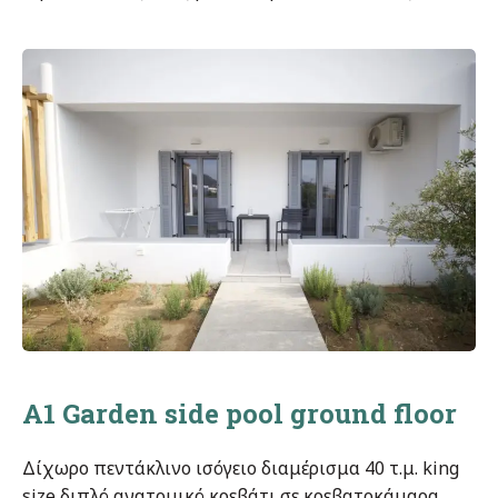
A1 Garden side pool ground floor
Δίχωρο πεντάκλινο ισόγειο διαμέρισμα 40 τ.μ. king
size διπλό ανατομικό κρεβάτι σε κρεβατοκάμαρα